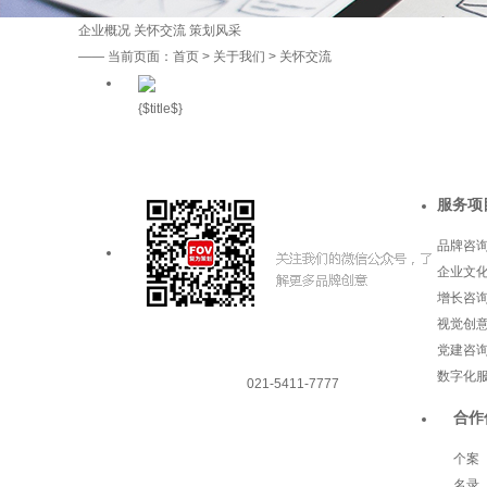
企业概况
关怀交流
策划风采
——
当前页面：
首页
>
关于我们
> 关怀交流
{$title$}
服务项
品牌咨
企业文
增长咨
视觉创
党建咨
数字化
021-5411-7777
合作
个案
名录