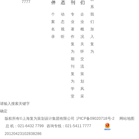
7777
伴
态
刊
们
系
个
动
专
企
我
案
态
业
业
们
名
视
著
概
加
录
听
作
况
入
复
关
复
为
怀
为
期
交
刊
流
复
策
为
划
学
风
堂
采
请输入搜索关键字
确定
版权所有©上海复为策划设计集团有限公司
沪ICP备09020718号-2
网站地图
总 机：021-6432 7799 咨询专线：021-5411 7777
20120423102838286