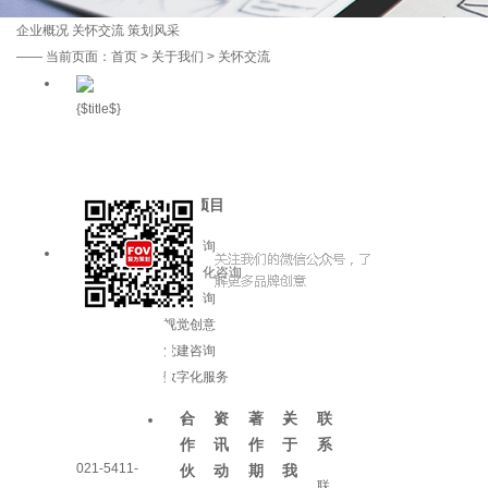
企业概况
关怀交流
策划风采
——
当前页面：
首页
>
关于我们
> 关怀交流
{$title$}
服务项目
品牌咨询
企业文化咨询
增长咨询
视觉创意
党建咨询
数字化服务
合
资
著
关
联
作
讯
作
于
系
021-5411-
伙
动
期
我
联