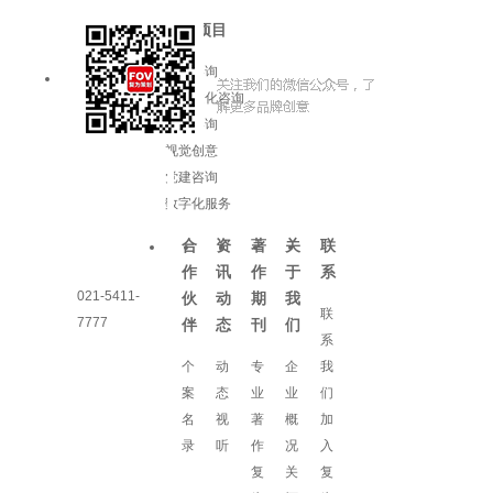
服务项目
品牌咨询
企业文化咨询
增长咨询
视觉创意
党建咨询
数字化服务
合
资
著
关
联
作
讯
作
于
系
021-5411-
伙
动
期
我
联
7777
伴
态
刊
们
系
个
动
专
企
我
案
态
业
业
们
名
视
著
概
加
录
听
作
况
入
复
关
复