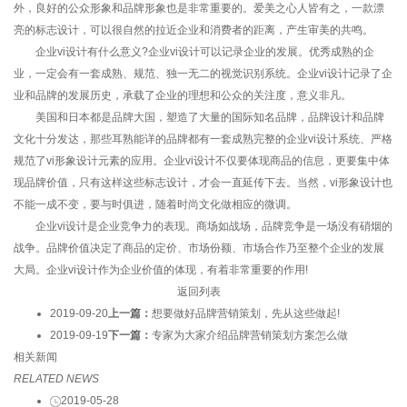
外，良好的公众形象和品牌形象也是非常重要的。爱美之心人皆有之，一款漂
亮的标志设计，可以很自然的拉近企业和消费者的距离，产生审美的共鸣。
企业vi设计有什么意义?企业vi设计可以记录企业的发展。优秀成熟的企
业，一定会有一套成熟、规范、独一无二的视觉识别系统。企业vi设计记录了企
业和品牌的发展历史，承载了企业的理想和公众的关注度，意义非凡。
美国和日本都是品牌大国，塑造了大量的国际知名品牌，品牌设计和品牌
文化十分发达，那些耳熟能详的品牌都有一套成熟完整的企业vi设计系统、严格
规范了vi形象设计元素的应用。企业vi设计不仅要体现商品的信息，更要集中体
现品牌价值，只有这样这些标志设计，才会一直延传下去。当然，vi形象设计也
不能一成不变，要与时俱进，随着时尚文化做相应的微调。
企业vi设计是企业竞争力的表现。商场如战场，品牌竞争是一场没有硝烟的
战争。品牌价值决定了商品的定价、市场份额、市场合作乃至整个企业的发展
大局。企业vi设计作为企业价值的体现，有着非常重要的作用!
返回列表
2019-09-20
上一篇：
想要做好品牌营销策划，先从这些做起!
2019-09-19
下一篇：
专家为大家介绍品牌营销策划方案怎么做
相关新闻
RELATED NEWS
2019-05-28