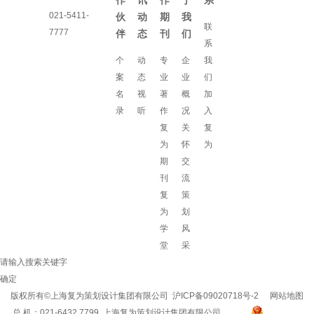
作
讯
作
于
系
021-5411-
伙
动
期
我
联
7777
伴
态
刊
们
系
个
动
专
企
我
案
态
业
业
们
名
视
著
概
加
录
听
作
况
入
复
关
复
为
怀
为
期
交
刊
流
复
策
为
划
学
风
堂
采
请输入搜索关键字
确定
版权所有©上海复为策划设计集团有限公司
沪ICP备09020718号-2
网站地图
总 机：021-6432 7799 上海复为策划设计集团有限公司