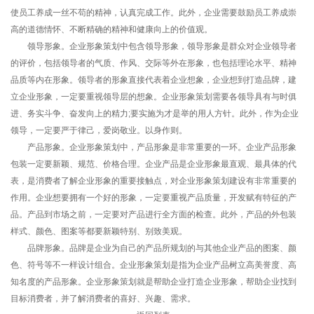
使员工养成一丝不苟的精神，认真完成工作。此外，企业需要鼓励员工养成崇
高的道德情怀、不断精确的精神和健康向上的价值观。
领导形象。企业形象策划中包含领导形象，领导形象是群众对企业领导者
的评价，包括领导者的气质、作风、交际等外在形象，也包括理论水平、精神
品质等内在形象。领导者的形象直接代表着企业想象，企业想到打造品牌，建
立企业形象，一定要重视领导层的想象。企业形象策划需要各领导具有与时俱
进、务实斗争、奋发向上的精力;要实施为才是举的用人方针。此外，作为企业
领导，一定要严于律己，爱岗敬业。以身作则。
产品形象。企业形象策划中，产品形象是非常重要的一环。企业产品形象
包装一定要新颖、规范、价格合理。企业产品是企业形象最直观、最具体的代
表，是消费者了解企业形象的重要接触点，对企业形象策划建设有非常重要的
作用。企业想要拥有一个好的形象，一定要重视产品质量，开发赋有特征的产
品。产品到市场之前，一定要对产品进行全方面的检查。此外，产品的外包装
样式、颜色、图案等都要新颖特别、别致美观。
品牌形象。品牌是企业为自己的产品所规划的与其他企业产品的图案、颜
色、符号等不一样设计组合。企业形象策划是指为企业产品树立高美誉度、高
知名度的产品形象。企业形象策划就是帮助企业打造企业形象，帮助企业找到
目标消费者，并了解消费者的喜好、兴趣、需求。