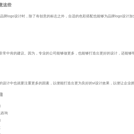
注意这些
行品牌logo设计时，除了有创意的标志之外，合适的色彩搭配也能够为品牌logo设计加
个非常中肯的建议。因为，专业的公司能够做更多，也能够打造出更好的设计，还能够
际的设计中也就要注重更多的因素，以便能打造出更为良好的vi设计效果，以便让企业
目
询
化咨询
询
意