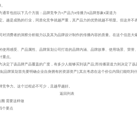
够。
常包括以下几个方面：品牌竞争力=产品力x传播力x品牌形象x渠道力
。越是成熟的行业，同质化竞争就越严重，其产品力的优势就越不明显。但这并不表
对消费者的洞察分析能力以及其为品牌设计制作的传播内容的质量。在这个信息大爆
使用感受、产品属性、品牌策划公司打造的品牌内涵、品牌故事、使用场景、荣誉、
计重点。
决定了该品牌产品覆盖的广度，有多少人能够买到该产品;而传播渠道力则决定了该
牌策划首先要明确企业自身拥有的资源资产);其次考虑在这个价位内我们能吃到什么
竞争力。这个过程必不可少，且越早越好。
返回列表
圈 需要这样做
的四个要点