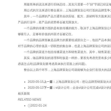
用最简单的说法来进行归纳总结，其实只需要一个“好”字就已经足
用公式的方法来进行整合展示，上海品牌策划公司打造的品牌竞争力通
其中，一个品牌的产品力通常由供应链、配方、原材料等方面来决定
产品的行业中，差产品的劣势将会被无限放大。
一个品牌的传播力指的是有效传播的能力，取决于上海品牌策划公司
够吸引人、足够有价值的内容才会被记住。
一个品牌的品牌形象是品牌力的重要组成部分之一，包括产品本身的
对于品牌的心理价值及一切联想的集合体，也是上海品牌策划公司的设
一个品牌的渠道力包括传播渠道力和销售渠道力。其中，销售渠道力
其实，做品牌策划的道理和吃饭是一样的，要首先考虑兜里有多少钱(品
虑该怎么吃(品牌策划要考虑具体执行层面上的问题)。
整合以上四个环节，上海品牌策划公司就能够为企业打造强大的品牌
2020-05-15
上一篇：
上海品牌策划公司：想让品牌营销策划火出
2020-05-13
下一篇：
vi设计公司：企业vi设计公司完成vi设计
相关新闻
RELATED NEWS
2022-01-24