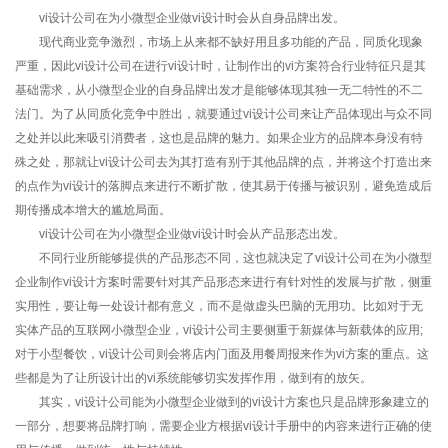
vi设计公司在为小微型企业做vi设计时会从自身品牌出发。
现代商业竞争激烈，市场上从来都不缺好用且多功能的产品，同质化现象
严重，因此vi设计公司在进行vi设计时，让制作出的vi方案符合行业特征只是其
基础需求，从小微型企业的自身品牌出发才是能够体现其独一无二特性的不二
法门。为了从同质化竞争中胜出，就要通过vi设计公司来让产品体现出与众不同
之处并以此来吸引消费者，这也是品牌的魅力。如果企业方的品牌本身没有特
殊之处，那就让vi设计公司去为其打造有别于其他品牌的点，并将这个打造出来
的点作为vi设计的落脚点来进行不断扩散，使其易于传播与被识别，避免造成后
期传播成本增大的尴尬局面。
vi设计公司在为小微型企业做vi设计时会从产品形态出发。
不同行业所能够提供的产品形态不同，这也就决定了vi设计公司在为小微型
企业制作vi设计方案时需要针对其产品形态来进行有针对性的发展与扩散，侧重
实用性，要让每一处设计都有意义，而不是做虚头巴脑的无用功。比如对于无
实体产品的互联网小微型企业，vi设计公司主要侧重于新媒体与新载体的应用;
对于小型餐饮，vi设计公司则会将店内门面及用餐周报来作为vi方案的重点。这
些都是为了让所设计出的vi系统能够切实发挥作用，做到有的放矢。
其实，vi设计公司能为小微型企业做到的vi设计方案也只是品牌形象建立的
一部分，想要将品牌打响，需要企业方根据vi设计手册中的内容来进行正确的使