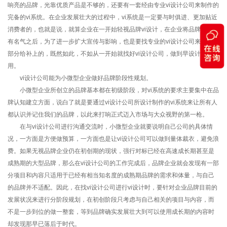
响亮的品牌，光靠优质产品是不够的，还要有一套经由专业vi设计公司来制作的
完备的vi系统。在企业发展壮大的过程中，vi系统是一定要与时俱进、更加贴近
消费者的，也就是说，就算企业在一开始轻视品牌vi设计，在企业将品牌做到小
有名气之后，为了进一步扩大宣传与影响，也是要找专业的vi设计公司来把这一
部分给补上的，既然如此，不如从一开始就找好vi设计公司，做到早设计，早运
用。
vi设计公司能为小微型企业做好品牌阶段性规划。
小微型企业所创立的品牌基本都在初级阶段，对vi系统的要求主要集中在品
牌认知建立方面，说白了就是要通过vi设计公司所设计制作的vi系统来让所有人
都认识并记住我们的品牌，以此来打响正式迈入市场与大众视野的第一枪。
在与vi设计公司进行沟通交流时，小微型企业就要说明自己公司的具体情
况，一方面是方便做预算，一方面也是让vi设计公司可以做到量体裁衣，避免浪
费。如果无视品牌企业仍在初创期的现状，强行对标已经在高速成长期甚至是
成熟期的大型品牌，那么在vi设计公司的工作完成后，品牌企业就会发现有一部
分项目和内容只适用于已经有相当知名度的成熟期品牌的需求和体量，与自己
的品牌并不适配。因此，在找vi设计公司进行vi设计时，要针对企业品牌目前的
发展状况来进行分阶段规划，在初创阶段只考虑与自己相关的项目与内容，而
不是一步到位的做一整套，等到品牌确实发展壮大到可以使用成长期的内容时
却发现那早已落后于时代。