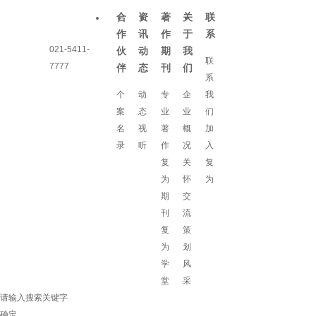
合
资
著
关
联
作
讯
作
于
系
021-5411-
伙
动
期
我
联
7777
伴
态
刊
们
系
个
动
专
企
我
案
态
业
业
们
名
视
著
概
加
录
听
作
况
入
复
关
复
为
怀
为
期
交
刊
流
复
策
为
划
学
风
堂
采
请输入搜索关键字
确定