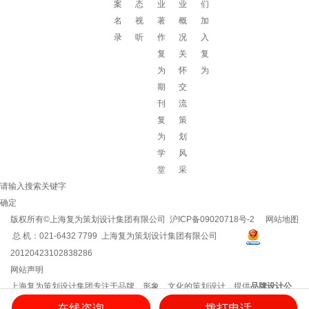
案
态
业
业
们
名
视
著
概
加
录
听
作
况
入
复
关
复
为
怀
为
期
交
刊
流
复
策
为
划
学
风
堂
采
请输入搜索关键字
确定
版权所有©上海复为策划设计集团有限公司
沪ICP备09020718号-2
网站地图
总 机：021-6432 7799 上海复为策划设计集团有限公司
20120423102838286
网站声明
上海复为策划设计集团专注于品牌、形象、文化的策划设计，提供
品牌设计公
司
/
企业文化建设
/
企业vi设计
/
企业文化建设方案
/
品牌策划方案
/
企业logo设计
等
在线咨询
拨打电话