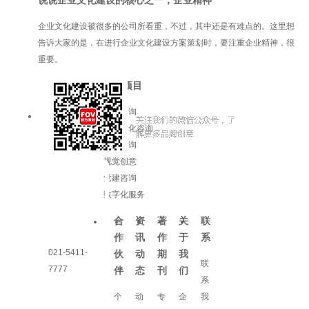
说说企业文化建设的核心之一，企业精神
企业文化建设被很多的公司所看重，不过，其中还是有难点的。这里想
告诉大家的是，在进行企业文化建设方案策划时，要注重企业精神，很
重要。
服务项目
品牌咨询
企业文化咨询
增长咨询
视觉创意
党建咨询
数字化服务
合
资
著
关
联
作
讯
作
于
系
021-5411-
伙
动
期
我
联
7777
伴
态
刊
们
系
个
动
专
企
我