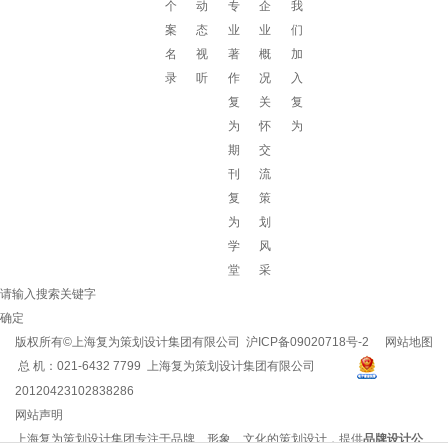
个
动
专
企
我
案
态
业
业
们
名
视
著
概
加
录
听
作
况
入
复
关
复
为
怀
为
期
交
刊
流
复
策
为
划
学
风
堂
采
请输入搜索关键字
确定
版权所有©上海复为策划设计集团有限公司
沪ICP备09020718号-2
网站地图
总 机：021-6432 7799 上海复为策划设计集团有限公司
20120423102838286
网站声明
上海复为策划设计集团专注于品牌、形象、文化的策划设计，提供
品牌设计公