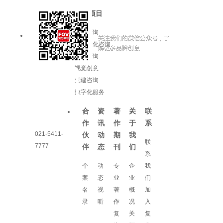
服务项目
品牌咨询
企业文化咨询
增长咨询
视觉创意
党建咨询
数字化服务
合
资
著
关
联
作
讯
作
于
系
021-5411-
伙
动
期
我
联
7777
伴
态
刊
们
系
个
动
专
企
我
案
态
业
业
们
名
视
著
概
加
录
听
作
况
入
复
关
复