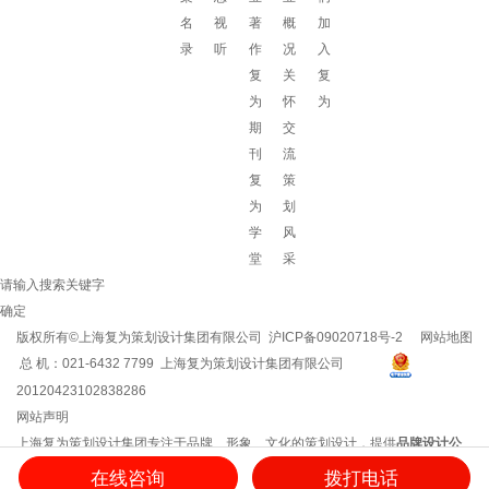
名
视
著
概
加
录
听
作
况
入
复
关
复
为
怀
为
期
交
刊
流
复
策
为
划
学
风
堂
采
请输入搜索关键字
确定
版权所有©上海复为策划设计集团有限公司
沪ICP备09020718号-2
网站地图
总 机：021-6432 7799 上海复为策划设计集团有限公司
20120423102838286
网站声明
上海复为策划设计集团专注于品牌、形象、文化的策划设计，提供
品牌设计公
司
/
企业文化建设
/
企业vi设计
/
企业文化建设方案
/
品牌策划方案
/
企业logo设计
等
在线咨询
拨打电话