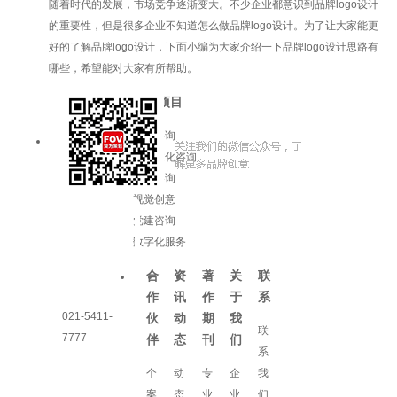
随着时代的发展，市场竞争逐渐变大。不少企业都意识到品牌logo设计
的重要性，但是很多企业不知道怎么做品牌logo设计。为了让大家能更
好的了解品牌logo设计，下面小编为大家介绍一下品牌logo设计思路有
哪些，希望能对大家有所帮助。
服务项目
品牌咨询
企业文化咨询
增长咨询
视觉创意
党建咨询
数字化服务
合
资
著
关
联
作
讯
作
于
系
021-5411-
伙
动
期
我
联
7777
伴
态
刊
们
系
个
动
专
企
我
案
态
业
业
们