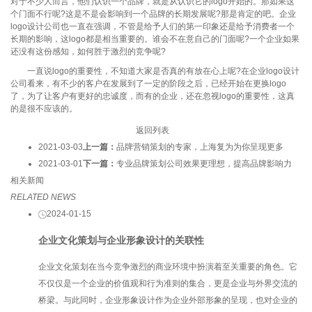
对于不少人而言，他们认识一个品牌，就是从认识它的logo开始的。那如果这
个门面不行呢?这是不是会影响到一个品牌的长期发展呢?那是肯定的吧。企业
logo设计公司也一直在强调，不管是给予人们的第一印象还是给予消费者一个
长期的影响，这logo都是相当重要的。谁会不在意自己的门面呢?一个企业如果
还没有这份感知，如何胜于激烈的竞争呢?
一直说logo的重要性，不知道大家是否真的有放在心上呢?在企业logo设计
公司看来，有不少的客户在发展到了一定的阶段之后，已经开始在更换logo
了，为了让客户有更好的忠诚度，而有的企业，还在忽视logo的重要性，这真
的是很不应该的。
返回列表
2021-03-03
上一篇：
品牌营销策划的专家，上海复为为你呈现更多
2021-03-01
下一篇：
专业品牌策划公司效果更理想，提高品牌影响力
相关新闻
RELATED NEWS
2024-01-15
企业文化策划与企业形象设计的关联性
企业文化策划在当今竞争激烈的商业环境中扮演着至关重要的角色。它
不仅仅是一个企业的价值观和行为准则的集合，更是企业与外界交流的
桥梁。与此同时，企业形象设计作为企业外部形象的呈现，也对企业的