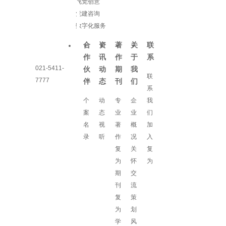
视觉创意
党建咨询
数字化服务
合
资
著
关
联
作
讯
作
于
系
021-5411-
伙
动
期
我
联
7777
伴
态
刊
们
系
个
动
专
企
我
案
态
业
业
们
名
视
著
概
加
录
听
作
况
入
复
关
复
为
怀
为
期
交
刊
流
复
策
为
划
学
风