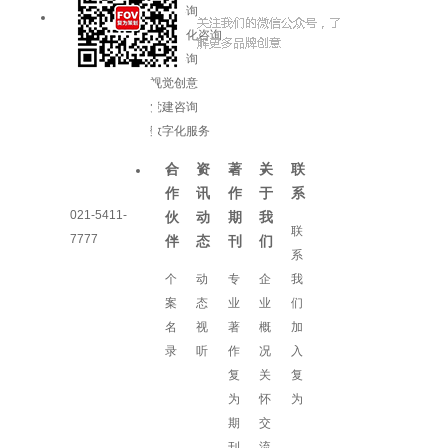
品牌咨询
企业文化咨询
增长咨询
视觉创意
党建咨询
数字化服务
合
资
著
关
联
作
讯
作
于
系
021-5411-
伙
动
期
我
联
7777
伴
态
刊
们
系
个
动
专
企
我
案
态
业
业
们
名
视
著
概
加
录
听
作
况
入
复
关
复
为
怀
为
期
交
刊
流