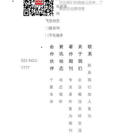
企业文化咨询
增长咨询
视觉创意
党建咨询
数字化服务
合
资
著
关
联
作
讯
作
于
系
021-5411-
伙
动
期
我
联
7777
伴
态
刊
们
系
个
动
专
企
我
案
态
业
业
们
名
视
著
概
加
录
听
作
况
入
复
关
复
为
怀
为
期
交
刊
流