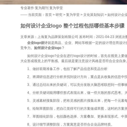
专业著作
复为期刊
复为学堂
——
当前页面：
首页
>
研究
>
复为学堂
>
文化策划知识
> 如何设计企业
如何设计企业logo 整个过程包括哪些基本步骤
文章来源：上海复为品牌策划有限公司 发布时间：2021-04-23 浏览次
企业logo设计
就是商品、企业、网站等根据一定的设计理念而设计
竞争力。
如何设计企业logo
?
如何设计企业logo?企业在进行logo设计的时候，首先在视觉上
大众形成视觉上的平衡感。最后就是要注意设计风格是否符合企业自身。
1、做好前期准备工作，包括了解产品信息和竞品分析
2、将调研信息进行分析并找到设计方向，重点是从收集的信息中找
3、通过总结出来的关键词，可以充分发散大脑思维联想到一些事物
4、分析关键词能用哪些形式表现出来，做一些大致的形式思考。大体
5、灵感素材搜集阶段，把有灵感的图片搜集出来，把每一个元素每
6、绘制草图阶段，把自己觉得可行的方案做成草图，这时的方案并
7、草图细化阶段，包括颜色选择、方案叠加、更换表现形式、中英
8、设计细节调整阶段，方案寓意是否符合企业品牌特质。