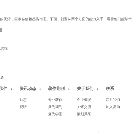
的优势，应该会信赖感倍增吧。下面，就要从两个方面的能力入手，看看他们能够带
目
询
化咨询
询
意
询
服务
伙伴
资讯动态
著作期刊
关于我们
联系
动态
专业著作
企业概况
联系我们
视听
复为期刊
关怀交流
加入复为
复为学堂
策划风采