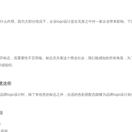
计有什么作用。因为大部分情况下，企业logo设计是在无形之中对一家企业带来影响。
开标志，其重要性不言而喻。标志充斥着这个商业社会，我们能感知的所有角落，为
事或组织。
注意这些
行品牌logo设计时，除了有创意的标志之外，合适的色彩搭配也能够为品牌logo设计加
目
询
化咨询