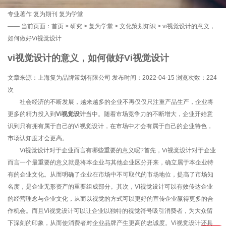
专业著作
复为期刊
复为学堂
——
当前页面：
首页
>
研究
>
复为学堂
>
文化策划知识
> vi视觉设计的意义，
如何做好Vi视觉设计
vi视觉设计的意义，如何做好Vi视觉设计
文章来源：上海复为品牌策划有限公司 发布时间：2022-04-15 浏览次数：
224
次
社会经济的不断发展，越来越多的企业不再仅仅只注重产品生产，企业将
更多的精力投入到
Vi视觉设计
当中。随着市场竞争力的不断增大，企业开始意
识到只有拥有属于自己的Vi视觉设计，在市场中才会有属于自己的企业特色，
市场认知度才会更高。
Vi视觉设计对于企业而言有哪些重要的意义呢?首先，Vi视觉设计对于企业
而言一个最重要的意义就是将本企业与其他企业区分开来，确立属于本企业特
有的企业文化。从而明确了企业在市场中不可取代的市场地位，提高了市场知
名度，是企业无形资产的重要组成部分。其次，Vi视觉设计可以有效传达企业
的经营理念与企业文化，从而以视觉的方式可以更好的宣传企业赢得更多的合
作机会。而且Vi视觉设计可以让企业以独特的视觉符号吸引消费者，为大众留
下深刻的印象，从而使消费者对企业品牌产生更高的忠诚度。Vi视觉设计还具