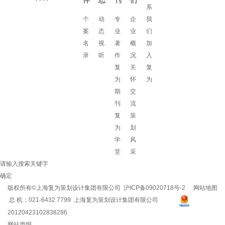
伴
态
刊
们
系
个
动
专
企
我
案
态
业
业
们
名
视
著
概
加
录
听
作
况
入
复
关
复
为
怀
为
期
交
刊
流
复
策
为
划
学
风
堂
采
请输入搜索关键字
确定
版权所有©上海复为策划设计集团有限公司
沪ICP备09020718号-2
网站地图
总 机：021-6432 7799 上海复为策划设计集团有限公司
20120423102838286
网站声明