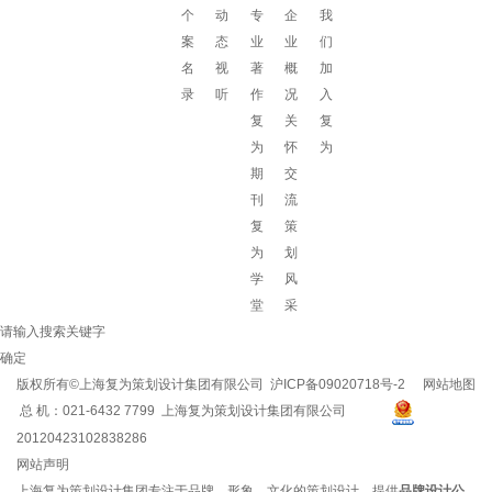
个
动
专
企
我
案
态
业
业
们
名
视
著
概
加
录
听
作
况
入
复
关
复
为
怀
为
期
交
刊
流
复
策
为
划
学
风
堂
采
请输入搜索关键字
确定
版权所有©上海复为策划设计集团有限公司
沪ICP备09020718号-2
网站地图
总 机：021-6432 7799 上海复为策划设计集团有限公司
20120423102838286
网站声明
上海复为策划设计集团专注于品牌、形象、文化的策划设计，提供
品牌设计公