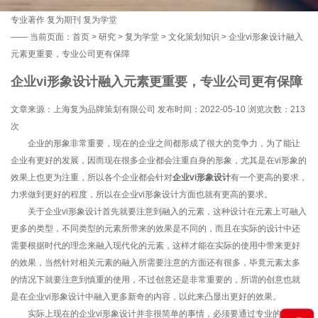
专业著作
复为期刊
复为学堂
——
当前页面：
首页
>
研究
>
复为学堂
>
文化策划知识
> 企业vi形象设计融入
元素更重要，专业公司更有保障
企业vi形象设计融入元素更重要，专业公司更有保障
文章来源：上海复为品牌策划有限公司 发布时间：2022-05-10 浏览次数：
213
次
企业的形象非常重要，现在的企业之间都形成了很大的竞争力，为了能让
企业有更好的发展，因而现在很多企业都会注重自身的形象，尤其是在vi形象的
效果上也更为注重，所以各个企业都会针对
企业vi形象设计
有一个更高的要求，
力求做到更好的程度，所以在企业vi形象设计方面也就有更高的要求。
关于企业vi形象设计首先就要注意到融入的元素，这种设计在元素上可融入
更多的类型，不同类型的元素所带来的效果是不同的，而且在实际的设计中还
需要根据时代的理念来融入现代化的元素，这样才能在实际的使用中带来更好
的效果，当然针对相关元素的融入所需要注意的方面还有很多，毕竟元素太多
的情况下就要注意到慎重的使用，不过创意还是非常重要的，所谓的创意也就
是在企业vi形象设计中融入更多新奇的内容，以此来凸显出更好的效果。
实际上现在的企业vi形象设计并非很简单的事情，必须要通过专业的公司来