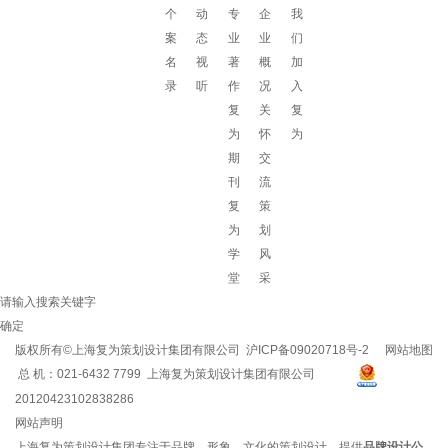
个
动
专
企
我
案
态
业
业
们
名
视
著
概
加
录
听
作
况
入
复
关
复
为
怀
为
期
交
刊
流
复
策
为
划
学
风
堂
采
请输入搜索关键字
确定
版权所有©上海复为策划设计集团有限公司
沪ICP备09020718号-2
网站地图
总 机：021-6432 7799 上海复为策划设计集团有限公司
20120423102838286
网站声明
上海复为策划设计集团专注于品牌、形象、文化的策划设计，提供
品牌设计公