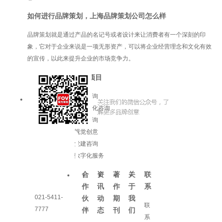
如何进行品牌策划，上海品牌策划公司怎么样
品牌策划就是通过产品的名记号或者设计来让消费者有一个深刻的印
象，它对于企业来说是一项无形资产，可以将企业经营理念和文化有效
的宣传，以此来提升企业的市场竞争力。
服务项目
品牌咨询
企业文化咨询
增长咨询
视觉创意
党建咨询
数字化服务
合
资
著
关
联
作
讯
作
于
系
021-5411-
伙
动
期
我
联
7777
伴
态
刊
们
系