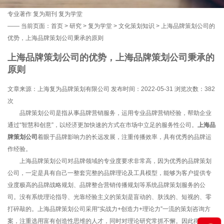
专业著作
复为期刊
复为学堂
——
当前页面：
首页
>
研究
>
复为学堂
>
文化策划知识
> 上海品牌策划公司的
优势，上海品牌策划公司秉承的原则
上海品牌策划公司的优势，上海品牌策划公司秉承的
原则
文章来源：上海复为品牌策划有限公司 发布时间：2022-05-31 浏览次数：
382
次
品牌策划公司是指从事品牌营销服务，运用专业品牌营销经验，帮助企业
通过“智慧和创意”，以经济更加快速的方式在市场中立足的服务性公司。
上海品
牌策划公司
着眼于品牌影响力的长远发展，注重传播效率，具有优秀的品牌运
作经验。
上海品牌策划公司对品牌领域的专业度要求非常高，因为优秀的品牌策划
公司，一定是具有自己一整套完整的品牌理论及工具模型，能够为客户提供专
业度极高的品牌战略规划、品牌整合营销传播规划等系统品牌策划服务的公
司。没有系统理论指导、光靠经验主义的策划是盲动的、肤浅的、短视的、零
打碎敲的。上海品牌策划公司采用“实战力+创造力+理论力”一流的策划咨询方
案，注重选用富有创造性思维的人才，同时对理论研究常抓不懈。因此得到了