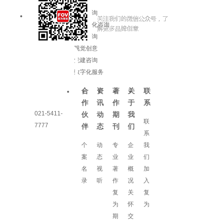
品牌咨询
企业文化咨询
增长咨询
视觉创意
党建咨询
数字化服务
合
资
著
关
联
作
讯
作
于
系
021-5411-
伙
动
期
我
联
7777
伴
态
刊
们
系
个
动
专
企
我
案
态
业
业
们
名
视
著
概
加
录
听
作
况
入
复
关
复
为
怀
为
期
交