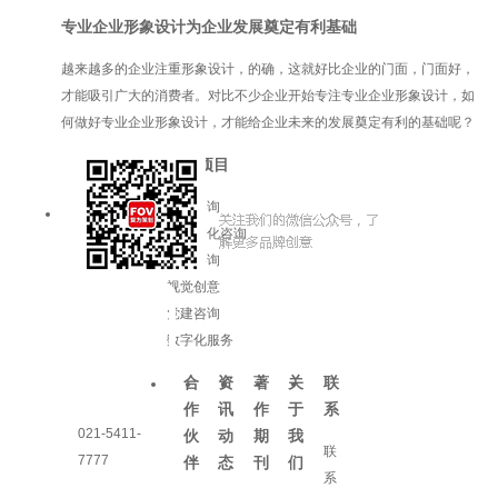
专业企业形象设计为企业发展奠定有利基础
越来越多的企业注重形象设计，的确，这就好比企业的门面，门面好，
才能吸引广大的消费者。对比不少企业开始专注专业企业形象设计，如
何做好专业企业形象设计，才能给企业未来的发展奠定有利的基础呢？
服务项目
品牌咨询
企业文化咨询
增长咨询
视觉创意
党建咨询
数字化服务
合
资
著
关
联
作
讯
作
于
系
021-5411-
伙
动
期
我
联
7777
伴
态
刊
们
系