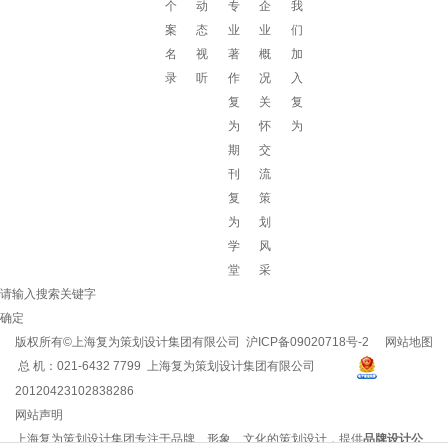
个
动
专
企
我
案
态
业
业
们
名
视
著
概
加
录
听
作
况
入
复
关
复
为
怀
为
期
交
刊
流
复
策
为
划
学
风
堂
采
请输入搜索关键字
确定
版权所有©上海复为策划设计集团有限公司
沪ICP备09020718号-2
网站地图
总 机：021-6432 7799 上海复为策划设计集团有限公司
20120423102838286
网站声明
上海复为策划设计集团专注于品牌、形象、文化的策划设计，提供
品牌设计公