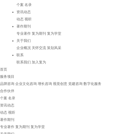
个案
名录
资讯动态
动态
视听
著作期刊
专业著作
复为期刊
复为学堂
关于我们
企业概况
关怀交流
策划风采
联系
联系我们
加入复为
首页
服务项目
品牌咨询
企业文化咨询
增长咨询
视觉创意
党建咨询
数字化服务
合作伙伴
个案
名录
资讯动态
动态
视听
著作期刊
专业著作
复为期刊
复为学堂