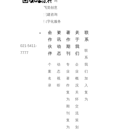
增长咨询
视觉创意
党建咨询
数字化服务
合
资
著
关
联
作
讯
作
于
系
021-5411-
伙
动
期
我
联
7777
伴
态
刊
们
系
个
动
专
企
我
案
态
业
业
们
名
视
著
概
加
录
听
作
况
入
复
关
复
为
怀
为
期
交
刊
流
复
策
为
划