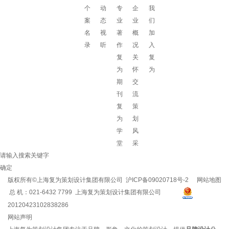
个
动
专
企
我
案
态
业
业
们
名
视
著
概
加
录
听
作
况
入
复
关
复
为
怀
为
期
交
刊
流
复
策
为
划
学
风
堂
采
请输入搜索关键字
确定
版权所有©上海复为策划设计集团有限公司
沪ICP备09020718号-2
网站地图
总 机：021-6432 7799 上海复为策划设计集团有限公司
20120423102838286
网站声明