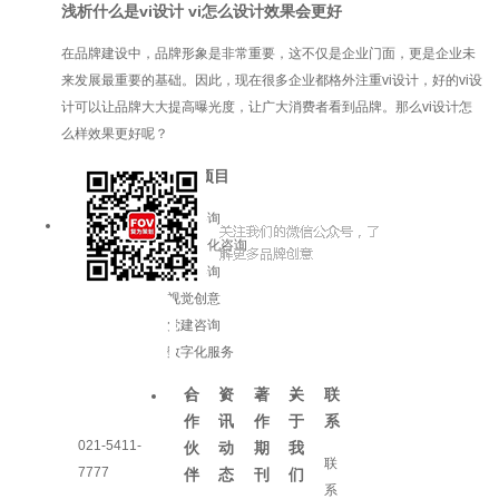
浅析什么是vi设计 vi怎么设计效果会更好
在品牌建设中，品牌形象是非常重要，这不仅是企业门面，更是企业未
来发展最重要的基础。因此，现在很多企业都格外注重vi设计，好的vi设
计可以让品牌大大提高曝光度，让广大消费者看到品牌。那么vi设计怎
么样效果更好呢？
服务项目
品牌咨询
企业文化咨询
增长咨询
视觉创意
党建咨询
数字化服务
合
资
著
关
联
作
讯
作
于
系
021-5411-
伙
动
期
我
联
7777
伴
态
刊
们
系