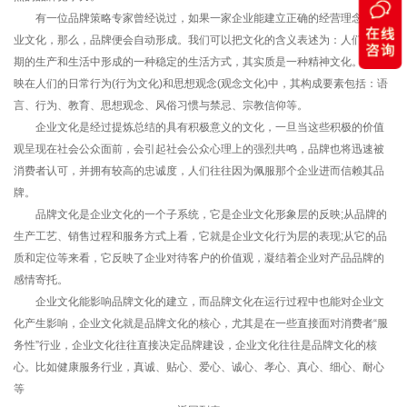
有一位品牌策略专家曾经说过，如果一家企业能建立正确的经营理念和企
业文化，那么，品牌便会自动形成。我们可以把文化的含义表述为：人们在长
期的生产和生活中形成的一种稳定的生活方式，其实质是一种精神文化。它反
映在人们的日常行为(行为文化)和思想观念(观念文化)中，其构成要素包括：语
言、行为、教育、思想观念、风俗习惯与禁忌、宗教信仰等。
企业文化是经过提炼总结的具有积极意义的文化，一旦当这些积极的价值
观呈现在社会公众面前，会引起社会公众心理上的强烈共鸣，品牌也将迅速被
消费者认可，并拥有较高的忠诚度，人们往往因为佩服那个企业进而信赖其品
牌。
品牌文化是企业文化的一个子系统，它是企业文化形象层的反映;从品牌的
生产工艺、销售过程和服务方式上看，它就是企业文化行为层的表现;从它的品
质和定位等来看，它反映了企业对待客户的价值观，凝结着企业对产品品牌的
感情寄托。
企业文化能影响品牌文化的建立，而品牌文化在运行过程中也能对企业文
化产生影响，企业文化就是品牌文化的核心，尤其是在一些直接面对消费者“服
务性”行业，企业文化往往直接决定品牌建设，企业文化往往是品牌文化的核
心。比如健康服务行业，真诚、贴心、爱心、诚心、孝心、真心、细心、耐心
等