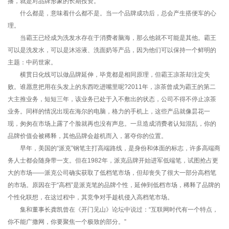
播，就是对品牌形象的长期投资。
什么都是，意味着什么都不是。当一个品牌成功后，总会产生搭便车的心
理。
当霸王已经成为洗发水存在于消费者脑海，那么他就不可能是其他。霸王
可以是洗发水，可以是沐浴液、洗面奶等产品，因为他们可以保持一个鲜明的
主题：中药世家。
横贯日化线可以做品牌延伸，毕竟都是相同原理，但霸王凉茶却注定失
败。谁愿意把用在头发上的东西吃进嘴里呢?2011年，凉茶曾成为霸王的第二
大主推业务，短短三年，该业务已处于入不敷出的状态，公司不得不停止凉茶
业务。同样的情况出现在海尔的电脑，格力的手机上，这些产品就像昙花一
现，匆匆在市场上露了个脸就再也没有声息。一旦造成消费者认知混乱，你的
品牌价值会被稀释，其他品牌会趁机而入，篡夺你的位置。
早年，美国的“派克”钢笔主打高端路线，是身份和体面的标志，许多高端商
务人士都会随身带一支。但在1982年，派克品牌开始进军低端笔，试图抢占更
大的市场——派克公司确实获取了低档笔市场，但却丧失了很大一部分高档笔
的市场。原因在于“高档”是派克笔的品牌个性，延伸到低档市场，稀释了品牌的
个性化联想，在这过程中，其竞争对手趁机侵入高档笔市场。
集和董事长龚凯曾在《开门见山》论坛中说过：“互联网时代有一个特点，
你不能广撒网，你要聚焦一个极致的部分。”