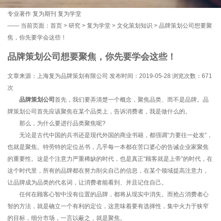
专业著作
复为期刊
复为学堂
——
当前页面：
首页
>
研究
>
复为学堂
>
文化策划知识
> 品牌策划公司想要聚
焦，你先要学会这些！
品牌策划公司想要聚焦，你先要学会这些！
文章来源：上海复为品牌策划有限公司 发布时间：2019-05-28 浏览次数：
671
次
品牌策划公司
首先，我们要弄清楚一个概念，聚焦品类、而不是品牌。品
牌策划公司首先应该聚焦在某个品类上，告诉消费者，我是做什么的。
那么，为什么要进行品类聚焦呢?
无论是古代中国的兵书还是现代外国的商业书籍，都强调“力要往一处发”，
也就是聚焦。特劳特的定位丛书，几乎每一本都在苦口婆心的告诫企业家聚焦
的重要性。这是个注意力严重稀缺的时代，也是真正“顾客就是上帝”的时代，在
这个时代里，所有的品牌都在努力削尖自己的信息，在某个领域提高注意力，
让品牌成为品类的代名词，让消费者能看到、并且记住自己。
任何在顾客心智中没有位置的品牌，都将从现实中消失。而抢占消费者心
智的方法，就是确立一个有利的定位，这意味着要有选择性，集中火力于狭窄
的目标，细分市场，一言以蔽之，就是聚焦。