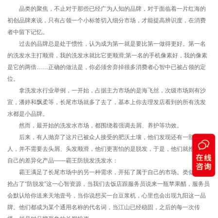
品类的聚焦，不止对于那些已经广为人知的品牌，对于面临着一片红海的
初创品牌来说，只有占领一个小标签切入细分市场，才能提高辨识度，在消费
者中留下记忆。
过去的品牌总是处于惯性，认为成为第一就是要比第一做得更好。第一名
的洗发水主打顺滑，我的洗发水就比它更顺滑;第一名的手机像素好，我的像素
是它的两倍……正确的做法是，你必须舍弃掉很多消费者心智中已被占领的定
位。
拿洗发水行业举例，一开始，占据主力市场的是海飞丝，次级市场则有沙
宣，潘婷和飘柔等，长尾市场就多了去了，基本上你去理发店看到的所有洗发
水都是小品牌。
然而，最开始的洗发水市场，都围绕着强调去屑、养护等功效。
后来，有人抛弃了这片已被众人接受的肥沃土壤，他们发现还有一部分
人，并不需要去头屑、头发顺滑，他们更害怕的是脱发，于是，他们就推出了
自己的差异化产品——霸王防脱发洗发水：
霸王满足了长尾市场中的另一种需求，开拓了属于自己的市场。类似霸王
抢占了“防脱发”这一心智资源，当我们去饭店跟服务员说来一瓶苹果醋，服务员
会默认给你送来天地壹号，当你说想买一台豆浆机，心里也会出现九阳这一品
牌。他们都成为某个通用名称的代名词，当江山已经稳固，之后的每一次传