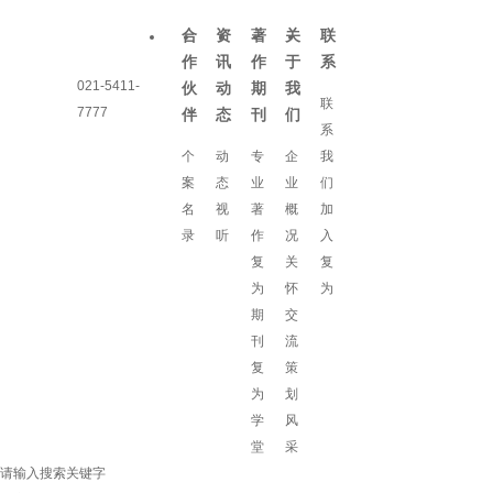
合
资
著
关
联
作
讯
作
于
系
021-5411-
伙
动
期
我
联
7777
伴
态
刊
们
系
个
动
专
企
我
案
态
业
业
们
名
视
著
概
加
录
听
作
况
入
复
关
复
为
怀
为
期
交
刊
流
复
策
为
划
学
风
堂
采
请输入搜索关键字