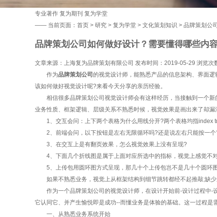
专业著作
复为期刊
复为学堂
——
当前页面：
首页
>
研究
>
复为学堂
>
文化策划知识
> 品牌策划公
品牌策划公司如何做好设计？需要懂得哪些内
文章来源：上海复为品牌策划有限公司 发布时间：2019-05-29 浏览次
作为
品牌策划公司
的视觉设计师，能熟悉产品的信息架构、界面逻
该如何做好视觉设计呢?来看今天分享的亲历经验。
相信很多品牌策划公司视觉设计师会有这样经历，当接触到一个新的
业务性质、框架逻辑、层级关系不熟悉时候，视觉效果是画出来了却漏洞
1、交互会问：上下两个表格为什么用线分开?两个表格均指index tr
2、前端会问，以下按钮是左右无限循环吗?还是说左右只能按一个?
3、在交互上是有翻页效果，怎么视觉效果上没有呈现?
4、下面几个折线图是属于上面对应所选中的指标，视觉上感觉不对
5、上传包用圆环图方式呈现，那几十个上传包岂不是几十个圆环图
如果不熟悉业务，视觉上从框架结构到细节跳转都经不起推敲;缺少
作为一个品牌策划公司的视觉设计师，在设计开始前-设计过程中-设
它认同它、并产生愉悦即是成功--而懂业务是体验的基础。这一过程是需
一、从熟悉业务系统开始