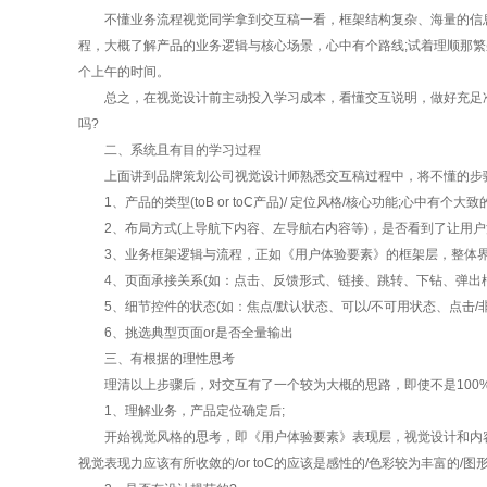
不懂业务流程视觉同学拿到交互稿一看，框架结构复杂、海量的信息内容
程，大概了解产品的业务逻辑与核心场景，心中有个路线;试着理顺那繁杂
个上午的时间。
总之，在视觉设计前主动投入学习成本，看懂交互说明，做好充足准备
吗?
二、系统且有目的学习过程
上面讲到品牌策划公司视觉设计师熟悉交互稿过程中，将不懂的步骤
1、产品的类型(toB or toC产品)/ 定位风格/核心功能;心中有个大
2、布局方式(上导航下内容、左导航右内容等)，是否看到了让用户
3、业务框架逻辑与流程，正如《用户体验要素》的框架层，整体界
4、页面承接关系(如：点击、反馈形式、链接、跳转、下钻、弹出框、t
5、细节控件的状态(如：焦点/默认状态、可以/不可用状态、点击/非
6、挑选典型页面or是否全量输出
三、有根据的理性思考
理清以上步骤后，对交互有了一个较为大概的思路，即使不是100
1、理解业务，产品定位确定后;
开始视觉风格的思考，即《用户体验要素》表现层，视觉设计和内容优
视觉表现力应该有所收敛的/or toC的应该是感性的/色彩较为丰富的/图