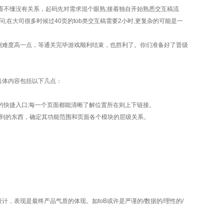
看不懂没有关系，起码先对需求混个眼熟;接着独自开始熟悉交互稿流
在大司很多时候过40页的tob类交互稿需要2小时,更复杂的可能是一
别难度高一点，等通关完毕游戏顺利结束，也胜利了。你们准备好了晋级
具体内容包括以下几点：
快捷入口;每一个页面都能清晰了解位置所在则上下链接。
到的东西，确定其功能范围和页面各个模块的层级关系。
表现是最终产品气质的体现。如toB或许是严谨的/数据的/理性的/