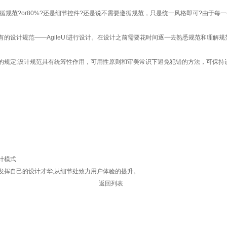
规范?or80%?还是细节控件?还是说不需要遵循规范，只是统一风格即可?由于每
设计规范——AgileUI进行设计。在设计之前需要花时间逐一去熟悉规范和理解规
规定;设计规范具有统筹性作用，可用性原则和审美常识下避免犯错的方法，可保持
计模式
挥自己的设计才华,从细节处致力用户体验的提升。
返回列表