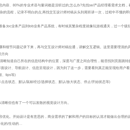
、80%的专业术语与量词都是没听过的;怎么办?先找se/产品经理看需求文档，
的流程，记录不明白的点;再找交互设计师对稿从头到尾听讲一次，过程中不懂的即问;
;toc业务产品到tob业务产品系统，有时候其繁杂程度就像玩游戏通关，过一个级
和细节问题记录下来，再与交互设计师对稿拉通，讲解交互逻辑。这里需要理清的
致的方向
清晰知道自己所在的信息结构中的位置，深度与广度之间合理性，能否找到页面跳转的
面设计、导航设计、信息呈现设计，因为到了这一步，需要看到真正能呈现给用户看
ips等)
点击状态、默认/鼠标经过/选择状态、默认/放大状态、停止/开始状态等)
%清晰但也有了一个可以发散的视觉设计方向。
化。开始设计是有意思的，商业需求的了解和用户的目标的认清才能做出合理的设计，
形化的/生动的…