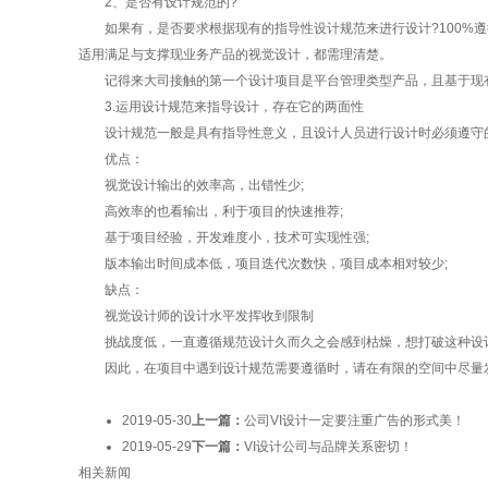
2、是否有设计规范的?
如果有，是否要求根据现有的指导性设计规范来进行设计?100%遵循
适用满足与支撑现业务产品的视觉设计，都需理清楚。
记得来大司接触的第一个设计项目是平台管理类型产品，且基于现有的
3.运用设计规范来指导设计，存在它的两面性
设计规范一般是具有指导性意义，且设计人员进行设计时必须遵守的
优点：
视觉设计输出的效率高，出错性少;
高效率的也看输出，利于项目的快速推荐;
基于项目经验，开发难度小，技术可实现性强;
版本输出时间成本低，项目迭代次数快，项目成本相对较少;
缺点：
视觉设计师的设计水平发挥收到限制
挑战度低，一直遵循规范设计久而久之会感到枯燥，想打破这种设
因此，在项目中遇到设计规范需要遵循时，请在有限的空间中尽量发
2019-05-30
上一篇：
公司VI设计一定要注重广告的形式美！
2019-05-29
下一篇：
VI设计公司与品牌关系密切！
相关新闻