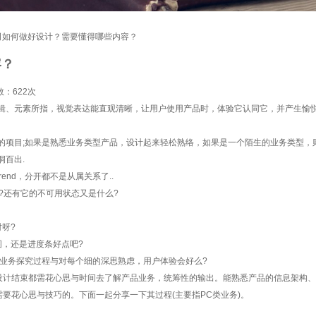
司如何做好设计？需要懂得哪些内容？
容？
数：
622次
辑、元素所指，视觉表达能直观清晰，让用户使用产品时，体验它认同它，并产生愉
项目;如果是熟悉业务类型产品，设计起来轻松熟络，如果是一个陌生的业务类型，
百出.
end，分开都不是从属关系了..
还有它的不可用状态又是什么?
呀?
，还是进度条好点吧?
业务探究过程与对每个细的深思熟虑，用户体验会好么?
计结束都需花心思与时间去了解产品业务，统筹性的输出。能熟悉产品的信息架构、
要花心思与技巧的。下面一起分享一下其过程(主要指PC类业务)。