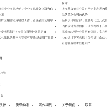
保障
策划企业文化活动？企业文化策划公司为你
上海品牌策划公司对于企业发展的
划策
品牌策划公司的优势
品牌营销需做好哪些工作，企业品牌营销哪
品牌设计哪家好，主要对比这几点
logo设计费用如何，涉及到以下几
vi设计哪家好？专业公司设计效果更好
高端logo设计公司更有保障，实力
文化建设的基本内容都有哪些 越是细节越要
logo设计不可忽视！如何设计企业log
计需要遵循哪些原则？
目
询
化咨询
询
意
询
服务
伙伴
资讯动态
著作期刊
关于我们
联系