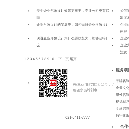
专业企业形象设计效果更重要，专业公司更有保
如何
障
出谋
企业形象设计的发展史，如何做好企业形象设计
企业
家好
说说企业形象设计为什么要找复为，能够获得什
企业
么
企业
注意
...
1
2
3
4
5
6
7
8
9
10
...
下一页
尾页
服务项
品牌咨
企业文
增长咨
视觉创
党建咨
数字化
021-5411-7777
合作