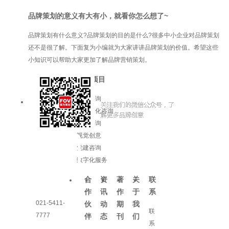
品牌策划的意义有大有小，就看你怎么想了~
品牌策划有什么意义?品牌策划的目的是什么?很多中小企业对品牌策划
还不是很了解。下面复为小编就为大家讲讲品牌策划的价值。希望这些
小知识可以帮助大家更加了解品牌营销策划。
服务项目
品牌咨询
企业文化咨询
增长咨询
视觉创意
党建咨询
数字化服务
合
资
著
关
联
作
讯
作
于
系
021-5411-
伙
动
期
我
联
7777
伴
态
刊
们
系