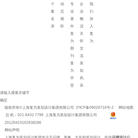
个
动
专
企
我
案
态
业
业
们
名
视
著
概
加
录
听
作
况
入
复
关
复
为
怀
为
期
交
刊
流
复
策
为
划
学
风
堂
采
请输入搜索关键字
确定
版权所有©上海复为策划设计集团有限公司
沪ICP备09020718号-2
网站地图
总 机：021-6432 7799 上海复为策划设计集团有限公司
20120423102838286
网站声明
上海复为策划设计集团专注于品牌、形象、文化的策划设计，提供
品牌设计公