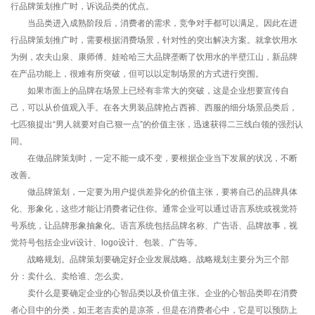
行品牌策划推广时，诉说品类的优点。
当品类进入成熟阶段后，消费者的需求，竞争对手都可以满足。因此在进
行品牌策划推广时，需要根据消费场景，针对性的突出解决方案。就拿饮用水
为例，农夫山泉、康师傅、娃哈哈三大品牌垄断了饮用水的半壁江山，新品牌
在产品功能上，很难有所突破，但可以以定制场景的方式进行突围。
如果市面上的品牌在场景上已经有非常大的突破，这是企业想要宣传自
己，可以从价值观入手。在各大男装品牌抢占西裤、西服的细分场景品类后，
七匹狼提出“男人就要对自己狠一点”的价值主张，迅速获得二三线白领的强烈认
同。
在做品牌策划时，一定不能一成不变，要根据企业当下发展的状况，不断
改善。
做品牌策划，一定要为用户提供差异化的价值主张，要将自己的品牌具体
化、形象化，这些才能让消费者记住你。通常企业可以通过语言系统或视觉符
号系统，让品牌形象抽象化。语言系统包括品牌名称、广告语、品牌故事，视
觉符号包括企业vi设计、logo设计、包装、广告等。
战略规划。品牌策划要确定好企业发展战略。战略规划主要分为三个部
分：卖什么、卖给谁、怎么卖。
卖什么是要确定企业的心智品类以及价值主张。企业的心智品类即在消费
者心目中的分类，如王老吉卖的是凉茶，但是在消费者心中，它是可以预防上