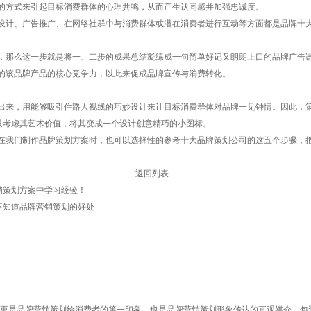
的方式来引起目标消费群体的心理共鸣，从而产生认同感并加强忠诚度。
计、广告推广、在网络社群中与消费群体或潜在消费者进行互动等方面都是品牌十大
那么这一步就是将一、二步的成果总结凝练成一句简单好记又朗朗上口的品牌广告语
的该品牌产品的核心竞争力，以此来促成品牌宣传与消费转化。
来，用能够吸引住路人视线的巧妙设计来让目标消费群体对品牌一见钟情。因此，策
只考虑其艺术价值，将其变成一个设计创意精巧的小图标。
我们制作品牌策划方案时，也可以选择性的参考十大品牌策划公司的这五个步骤，把
返回列表
销策划方案中学习经验！
不知道品牌营销策划的好处
是品牌营销策划给消费者的第一印象，也是品牌营销策划形象传达的直观媒介，包