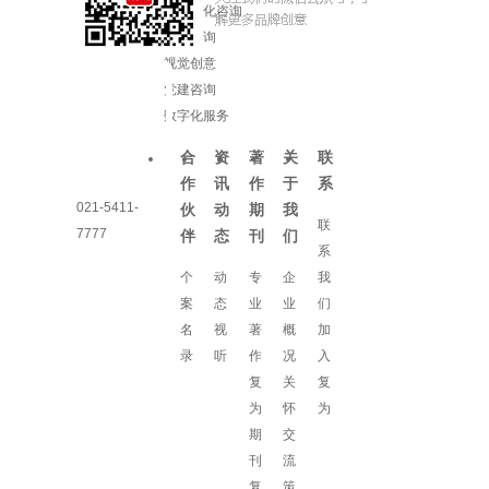
企业文化咨询
增长咨询
视觉创意
党建咨询
数字化服务
合
资
著
关
联
作
讯
作
于
系
021-5411-
伙
动
期
我
联
7777
伴
态
刊
们
系
个
动
专
企
我
案
态
业
业
们
名
视
著
概
加
录
听
作
况
入
复
关
复
为
怀
为
期
交
刊
流
复
策