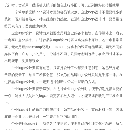
设计时，尝试用一些吸引人眼球的颜色进行搭配，可以起到更好的传播效果。
一个简单的品牌logo设计才更加容易被识别。企业logo设计不需要很多的
装饰，否则就会给人一种杂乱喧闹的感觉。在进行企业logo设计时，要尽量保
持元素有序，图案能少则少。
企业logo设计，设计出来就要应用到企业的各个包装、宣传媒体上，所以
一定要注意分辨率。在进行品牌logo设计时要从高分辨率开始。这一点非常重
要，无论是用photoshop还是Illustrator，分辨率的设置都能重要。因为不同的
媒体平台，它对logo的尺寸、分辨率不同，只要考虑到这些，在应用时才不会
出现变形、失真等现象。
企业logo设计要富有创意。只要是设计工作都要注意创意，这已经是老生
常谈的要素了。如果不发挥创意，那么你的品牌logo设计只能是千篇一律。在
进行品牌logo设计时，一定要进行创新，尝试一些新的方式。
企业logo设计要便于识别。在进行企业logo设计时，便于识别是很重要的
一点。能被人识别出的logo才能更容易被人记住，才能迅速反映到产品和企业
上。
企业logo设计的适用范围很广泛，如产品的包装上、宣传材料上等，因此
在进行企业logo设计时，一定要注意它的应用性。
企业进行logo设计，就是为了传播它，传播自己的企业文化和精神。所以