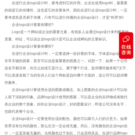
在进行企业logo设计时，要考虑到它的作用。企业在使用logo时，最重要
的就是它的传播性，这也是它的首要条件。因此在进行企业logo设计时，一定
要考虑其是否易于传播，只有可以进行传播的企业logo设计，才是“有用”的!
企业logo设计要素有哪些?
Logo是一个网站或企业的重要元素，有很多人会通过logo设计来判断事物
质量、特征，可以说企业logo设计是可以企业或网站的主要标识。
企业logo设计要素有哪些?
在进行企业logo设计时，一定要选择一款好看的字体。字体是logo设计中
非常关键的因素，甚至可以说是最重要的因素之一。试想一下，如果一个公司
连名字都没有，你怎么知道它是什么、属于哪个行业、提供哪些服务呢?文字，
可以直接直截了当的告诉人们这个商标是趋向哪个方面的，该公司可以提供哪
些服务。
企业logo设计要使用合适的图案或概念。加上图案的企业logo设计可以给
人留下深刻的印象。品牌logo设计使用的图案，可以是企业的吉祥物或者能代
表企业的整个形象。好的企业logo设计，好的图案设计，即使公司没有名字，
也能代表整个企业。
企业logo设计一定要使用合适的配色。颜色可以吸引人们的注意力。如果
世界没有任何的颜色，那么生活一定会很无趣。所以，没有颜色的企业logo设
计，一定是呆板无趣的。当然颜色过于杂乱，只会适得其反。在进行品牌logo