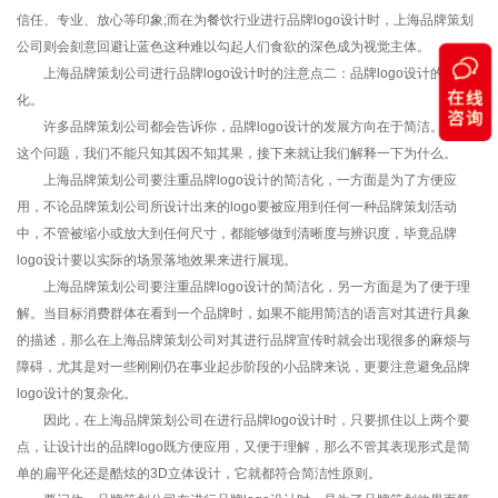
信任、专业、放心等印象;而在为餐饮行业进行品牌logo设计时，上海品牌策划
公司则会刻意回避让蓝色这种难以勾起人们食欲的深色成为视觉主体。
上海品牌策划公司进行品牌logo设计时的注意点二：品牌logo设计的简洁
化。
许多品牌策划公司都会告诉你，品牌logo设计的发展方向在于简洁。关于
这个问题，我们不能只知其因不知其果，接下来就让我们解释一下为什么。
上海品牌策划公司要注重品牌logo设计的简洁化，一方面是为了方便应
用，不论品牌策划公司所设计出来的logo要被应用到任何一种品牌策划活动
中，不管被缩小或放大到任何尺寸，都能够做到清晰度与辨识度，毕竟品牌
logo设计要以实际的场景落地效果来进行展现。
上海品牌策划公司要注重品牌logo设计的简洁化，另一方面是为了便于理
解。当目标消费群体在看到一个品牌时，如果不能用简洁的语言对其进行具象
的描述，那么在上海品牌策划公司对其进行品牌宣传时就会出现很多的麻烦与
障碍，尤其是对一些刚刚仍在事业起步阶段的小品牌来说，更要注意避免品牌
logo设计的复杂化。
因此，在上海品牌策划公司在进行品牌logo设计时，只要抓住以上两个要
点，让设计出的品牌logo既方便应用，又便于理解，那么不管其表现形式是简
单的扁平化还是酷炫的3D立体设计，它就都符合简洁性原则。