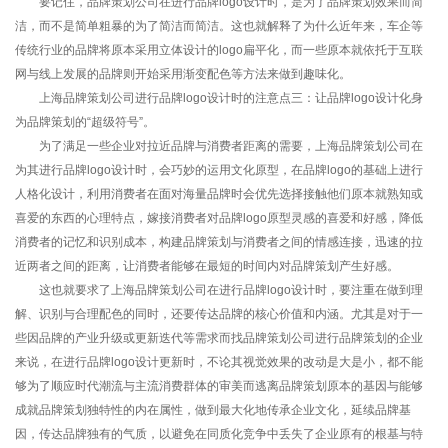
要记住，品牌策划公司在进行品牌logo设计时，是为了品牌策划效果而简
洁，而不是简单粗暴的为了简洁而简洁。这也就解释了为什么近年来，车企等
传统行业的品牌将原本采用立体设计的logo扁平化，而一些原本就依托于互联
网与线上发展的品牌则开始采用渐变配色等方法来做到趣味化。
上海品牌策划公司进行品牌logo设计时的注意点三：让品牌logo设计化身
为品牌策划的“超级符号”。
为了满足一些企业对拉近品牌与消费者距离的需要，上海品牌策划公司在
为其进行品牌logo设计时，会巧妙的运用文化原型，在品牌logo的基础上进行
人格化设计，利用消费者在面对海量品牌时会优先选择接触他们原本就熟知或
喜爱的东西的心理特点，嫁接消费者对品牌logo原型灵感的喜爱和好感，降低
消费者的记忆和识别成本，构建品牌策划与消费者之间的情感连接，迅速的拉
近两者之间的距离，让消费者能够在最短的时间内对品牌策划产生好感。
这也就要求了上海品牌策划公司在进行品牌logo设计时，要注重在做到理
解、识别与合理配色的同时，还要传达品牌的核心价值和内涵。尤其是对于一
些因品牌的产业升级或更新迭代等需求而找品牌策划公司进行品牌策划的企业
来说，在进行品牌logo设计更新时，不论其视觉效果的改动是大是小，都不能
够为了顺应时代潮流与主流消费群体的审美而逃离品牌策划原本的基因与能够
成就品牌策划独特性的内在属性，做到最大化地传承企业文化，延续品牌基
因，传达品牌独有的气质，以避免在同质化竞争中丢失了企业原有的根基与特