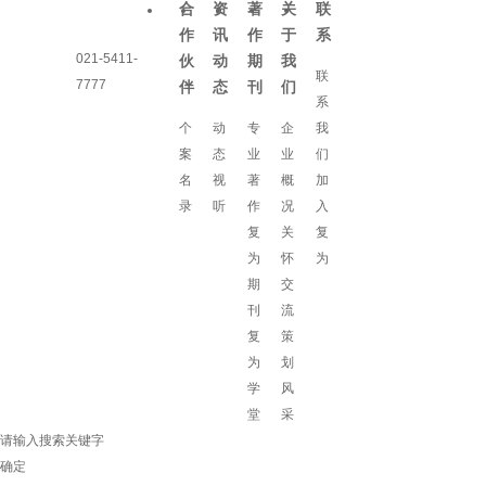
合
资
著
关
联
作
讯
作
于
系
021-5411-
伙
动
期
我
联
7777
伴
态
刊
们
系
个
动
专
企
我
案
态
业
业
们
名
视
著
概
加
录
听
作
况
入
复
关
复
为
怀
为
期
交
刊
流
复
策
为
划
学
风
堂
采
请输入搜索关键字
确定