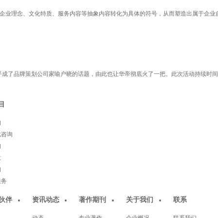
将企业理念、文化特质、服务内容等抽象内容转化为具体的符号，从而塑造出属于企业
成了品牌策划公司家喻户晓的话题，由此也让华帝彻底火了一把。此次活动持续时间6月
目
询
化咨询
询
意
询
服务
伙伴
资讯动态
著作期刊
关于我们
联系