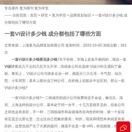
专业著作
复为期刊
复为学堂
——
当前页面：
首页
>
研究
>
复为学堂
>
品牌策划知识
> 一套VI设计多少钱 成
分都包括了哪些方面
一套VI设计多少钱 成分都包括了哪些方面
文章来源：上海复为品牌策划有限公司 发布时间：2020-10-05 浏览次数：
361
次
一套VI设计多少钱要花多少钱
?关于价格，市场上是各不相同的，现在一套
VI设计
要花几千元到几百万元不等，而很多公司在选择 VI设计时又遇到了麻
烦。事实上， VI设计公司与很多企业一样，都是分三六九等、牛气型、动力
型、小车间型，基本上能分这三种公司，在价格上也能从中去区别。那么一套
VI设计多少钱?
一套VI设计多少钱?一二线城市的设计公司收费肯定不会低，像北京、深
圳、上海这样的设计公司，基本处于同一水平，十几万是很常见的，但各公司
之间也会有差距，不一样，三四线城市和县级城市在询价的时候，第一个反应
肯定是怎么那么贵，怎么比自己想象的要差，对的，现实和理想本来就是有差
距的，这里也就产生了大家的疑问，难道不全是一套 vi吗，你也能做，他也能