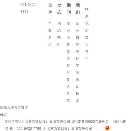
021-5411-
伙
动
期
我
联
7777
伴
态
刊
们
系
个
动
专
企
我
案
态
业
业
们
名
视
著
概
加
录
听
作
况
入
复
关
复
为
怀
为
期
交
刊
流
复
策
为
划
学
风
堂
采
请输入搜索关键字
确定
版权所有©上海复为策划设计集团有限公司
沪ICP备09020718号-2
网站地图
总 机：021-6432 7799 上海复为策划设计集团有限公司