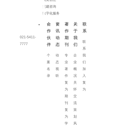
党建咨询
数字化服务
合
资
著
关
联
作
讯
作
于
系
021-5411-
伙
动
期
我
联
7777
伴
态
刊
们
系
个
动
专
企
我
案
态
业
业
们
名
视
著
概
加
录
听
作
况
入
复
关
复
为
怀
为
期
交
刊
流
复
策
为
划
学
风