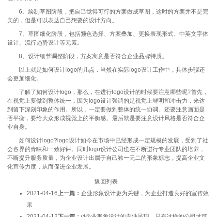
6、绘制草图阶段，把自己觉得可行的方案做成草图，这时的方案并不是完
美的，但是可以表达自己想要的设计方向。
7、草图细化阶段，包括颜色选择、方案叠加、更换表现形式、中英文字体
设计、流行趋势设计等元素。
8、设计细节调整阶段，方案寓意是否符合企业品牌特质。
以上就是如何设计logo的几点，当然在实际logo设计工作中，具体步骤还
会更加细化。
了解了如何设计logo，那么，在进行logo设计的时候要注意哪些呢?首先，
在视觉上要做到整体统一，因为logo设计强调的是视觉上鲜明和冲击力，来达
到留下深刻印象的作用。所以，一定要做到整体的统一协调。还要注意画面是
否平衡，要给大众形成视觉上的平衡感。最后就是要注意设计风格是否符合企
业自身。
如何设计logo?logo设计如今在市场中已经形成一定规模的发展，受到了社
会各界的青睐和一致好评。同时logo设计公司也在不断进行专业团队的培养，
不断提升服务质量，为企业设计出属于自己独一无二的形象标志，提高企业文
化宣传力度，从而促进企业发展。
返回列表
2021-04-16
上一篇：
企业形象设计更为关键，为企业打造良好的宣传效
果
2021-04-12
下一篇：
vi企业形象设计的专业呈现，只有这样的公司才可