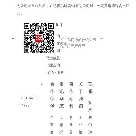
划公司数量非常多，在选择品牌营销策划公司时，一定要选择适合自己
的。
服务项目
品牌咨询
企业文化咨询
增长咨询
视觉创意
党建咨询
数字化服务
合
资
著
关
联
作
讯
作
于
系
021-5411-
伙
动
期
我
联
7777
伴
态
刊
们
系
个
动
专
企
我
案
态
业
业
们
名
视
著
概
加