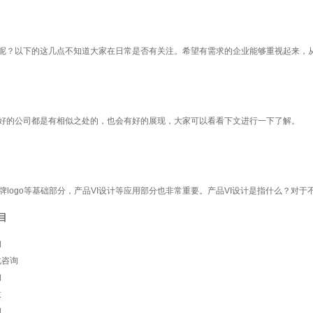
助呢？以下的这几点不知道大家在日常是否有关注。希望有需求的企业能够重视起来，
？好的公司都是有相似之处的，也会有好的展现，大家可以看看下文进行一下了解。
牌logo等基础部分，产品VI设计等应用部分也非常重要。产品VI设计是指什么？对
目
询
化咨询
询
意
询