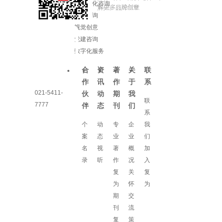
企业文化咨询
增长咨询
视觉创意
党建咨询
数字化服务
合
资
著
关
联
作
讯
作
于
系
021-5411-
伙
动
期
我
联
7777
伴
态
刊
们
系
个
动
专
企
我
案
态
业
业
们
名
视
著
概
加
录
听
作
况
入
复
关
复
为
怀
为
期
交
刊
流
复
策