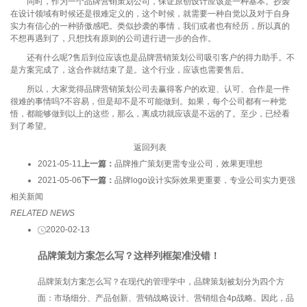
同时，作为一个品牌营销策划公司，保证原创设计应该是一种基本。抄袭
在设计领域有时候还是很难定义的，这个时候，就需要一种自觉以及对于自身
实力有信心的一种骄傲感吧。类似抄袭的事情，我们或者也有经历，所以真的
不想再遇到了，只想找有原则的公司进行进一步的合作。
还有什么呢?售后到位应该也是品牌营销策划公司吸引客户的得力助手。不
是方案完成了，这合作就结束了是。这个行业，应该也需要售后。
所以，大家觉得品牌营销策划公司去赢得客户的欢迎、认可、合作是一件
很难的事情吗?不容易，但是却不是不可能做到。如果，每个公司都有一种觉
悟，都能够做到以上的这些，那么，离成功就应该是不远的了。至少，已经看
到了希望。
返回列表
2021-05-11
上一篇：
品牌推广策划更需专业公司，效果更理想
2021-05-06
下一篇：
品牌logo设计实际效果更重要，专业公司实力更强
相关新闻
RELATED NEWS
2020-02-13
品牌策划方案怎么写？这样列框架准没错！
品牌策划方案怎么写？在现代的管理学中，品牌策划被划分为四个方
面：市场细分、产品创新、营销战略设计、营销组合4p战略。因此，品