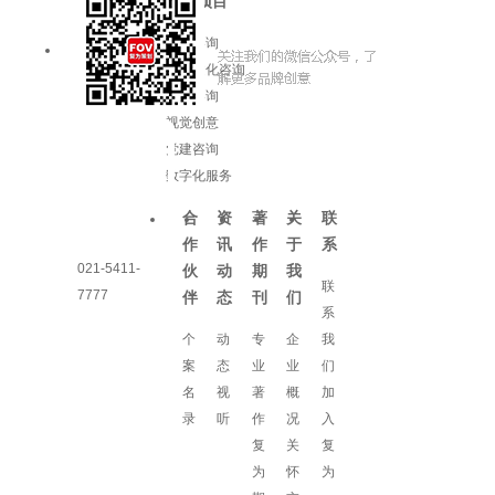
服务项目
品牌咨询
企业文化咨询
增长咨询
视觉创意
党建咨询
数字化服务
合
资
著
关
联
作
讯
作
于
系
021-5411-
伙
动
期
我
联
7777
伴
态
刊
们
系
个
动
专
企
我
案
态
业
业
们
名
视
著
概
加
录
听
作
况
入
复
关
复
为
怀
为