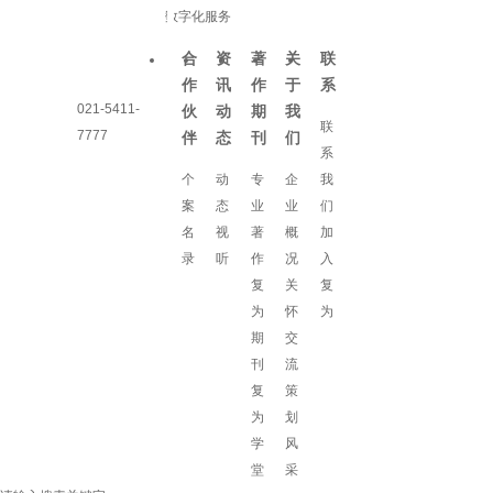
数字化服务
合
资
著
关
联
作
讯
作
于
系
021-5411-
伙
动
期
我
联
7777
伴
态
刊
们
系
个
动
专
企
我
案
态
业
业
们
名
视
著
概
加
录
听
作
况
入
复
关
复
为
怀
为
期
交
刊
流
复
策
为
划
学
风
堂
采