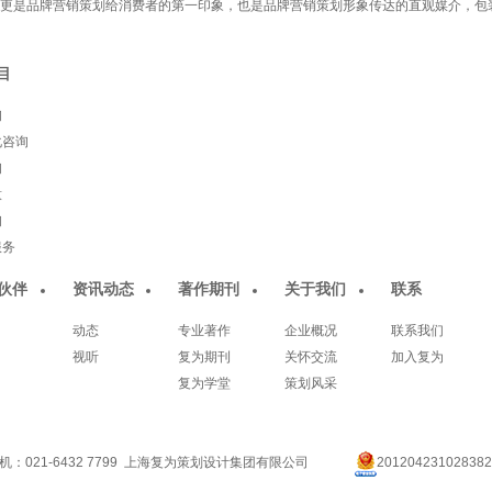
是品牌营销策划给消费者的第一印象，也是品牌营销策划形象传达的直观媒介，包
目
询
化咨询
询
意
询
服务
伙伴
资讯动态
著作期刊
关于我们
联系
动态
专业著作
企业概况
联系我们
视听
复为期刊
关怀交流
加入复为
复为学堂
策划风采
机：021-6432 7799 上海复为策划设计集团有限公司
201204231028382