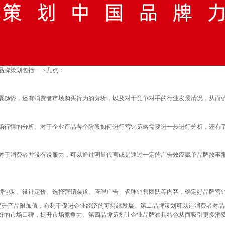
品牌策划包括一下几点：
趋势，还有消费者市场购买行为的分析，以及对于竞争对手的行业发展情况，从而
行情的分析。对于企业产品各个阶段如何进行营销策略需要进一步进行分析，还有了
于消费者并没有说服力，可以通过明显代言或是通过一定的广告效应赋予品牌故事那
包装、设计定价、选择营销渠道、管理广告、管理销售团队等内容，确定好品牌营销
升产品附加值，有利于促进企业经济的可持续发展。第二品牌策划可以让消费者对品
好的市场口碑，提升市场竞争力。第四品牌策划让企业品牌独具特色从而吸引更多消