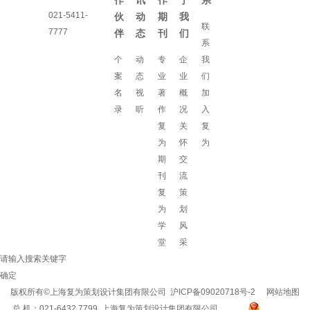
作
讯
作
于
系
021-5411-
伙
动
期
我
联
7777
伴
态
刊
们
系
个
动
专
企
我
案
态
业
业
们
名
视
著
概
加
录
听
作
况
入
复
关
复
为
怀
为
期
交
刊
流
复
策
为
划
学
风
堂
采
请输入搜索关键字
确定
版权所有©上海复为策划设计集团有限公司
沪ICP备09020718号-2
网站地图
总 机：021-6432 7799 上海复为策划设计集团有限公司