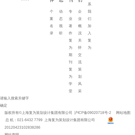
伴
态
刊
们
系
个
动
专
企
我
案
态
业
业
们
名
视
著
概
加
录
听
作
况
入
复
关
复
为
怀
为
期
交
刊
流
复
策
为
划
学
风
堂
采
请输入搜索关键字
确定
版权所有©上海复为策划设计集团有限公司
沪ICP备09020718号-2
网站地图
总 机：021-6432 7799 上海复为策划设计集团有限公司
20120423102838286
网站声明