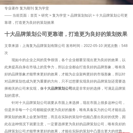
专业著作
复为期刊
复为学堂
——
当前页面：
首页
>
研究
>
复为学堂
>
品牌策划知识
> 十大品牌策划公司更
靠谱，打造更为良好的策划效果
十大品牌策划公司更靠谱，打造更为良好的策划效果
文章来源：上海复为品牌策划有限公司 发布时间：2022-05-10 浏览次数：
548
次
现如今的企业之间的竞争很强，各个企业都要呈现出更为良好的效果，以
此来提高自身在市场上的竞争力，所以企业都会打造良好的品牌形象，唯有良
好的品牌形象才能带来更好的效果，才能为企业架构更好的市场形象，所以针
对品牌策划也成为更为重要的方向，只不过想要实现良好的品牌策划还需要选
择相关的公司来实现，像
十大品牌策划公司
就是非常好的选择，可满足品牌策
划的需求。
针对十大品牌策划公司就要从市面上来选择，现在市面上很多这种公司，
但是并非每一个公司都能提供更为良好的服务，唯有具备实力的公司才能在品
牌策划的效果上会更加理想，而且在实际的策划中也能凸显出良好的优势，因
此在这种情况下就要注意，一定要选择更为良好的品牌策划公司，唯有良好的
品牌策划公司才能带来更好的效果，才能在实际的策划中凸显出更大的优势，