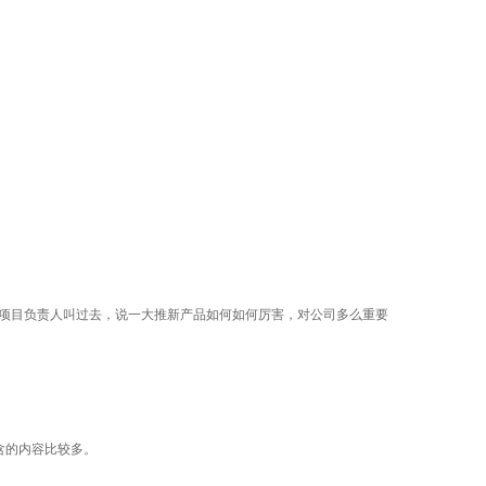
将项目负责人叫过去，说一大推新产品如何如何厉害，对公司多么重要
含的内容比较多。