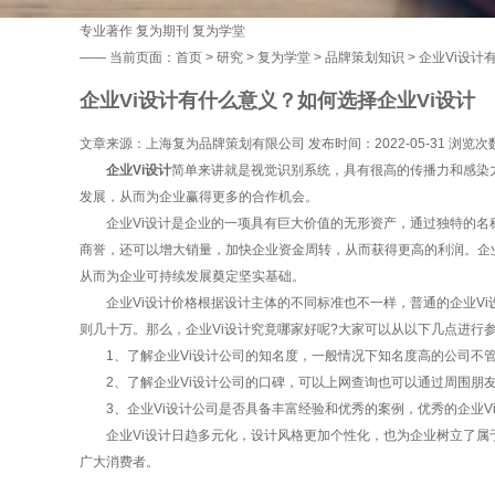
专业著作
复为期刊
复为学堂
——
当前页面：
首页
>
研究
>
复为学堂
>
品牌策划知识
> 企业Vi设
企业Vi设计有什么意义？如何选择企业Vi设计
文章来源：上海复为品牌策划有限公司 发布时间：2022-05-31 浏览次
企业Vi设计
简单来讲就是视觉识别系统，具有很高的传播力和感染
发展，从而为企业赢得更多的合作机会。
企业Vi设计是企业的一项具有巨大价值的无形资产，通过独特的名称
商誉，还可以增大销量，加快企业资金周转，从而获得更高的利润。企业
从而为企业可持续发展奠定坚实基础。
企业Vi设计价格根据设计主体的不同标准也不一样，普通的企业Vi设计价
则几十万。那么，企业Vi设计究竟哪家好呢?大家可以从以下几点进行
1、了解企业Vi设计公司的知名度，一般情况下知名度高的公司不管
2、了解企业Vi设计公司的口碑，可以上网查询也可以通过周围朋友
3、企业Vi设计公司是否具备丰富经验和优秀的案例，优秀的企业V
企业Vi设计日趋多元化，设计风格更加个性化，也为企业树立了属于
广大消费者。