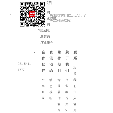
服务项目
品牌咨询
企业文化咨询
增长咨询
视觉创意
党建咨询
数字化服务
合
资
著
关
联
作
讯
作
于
系
021-5411-
伙
动
期
我
联
7777
伴
态
刊
们
系
个
动
专
企
我
案
态
业
业
们
名
视
著
概
加
录
听
作
况
入
复
关
复
为
怀
为