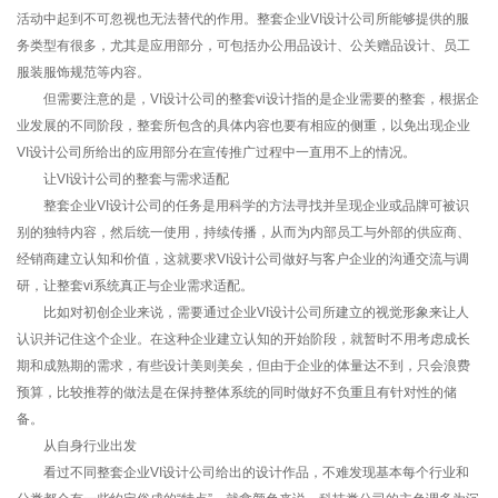
活动中起到不可忽视也无法替代的作用。整套企业VI设计公司所能够提供的服
务类型有很多，尤其是应用部分，可包括办公用品设计、公关赠品设计、员工
服装服饰规范等内容。
但需要注意的是，VI设计公司的整套vi设计指的是企业需要的整套，根据企
业发展的不同阶段，整套所包含的具体内容也要有相应的侧重，以免出现企业
VI设计公司所给出的应用部分在宣传推广过程中一直用不上的情况。
让VI设计公司的整套与需求适配
整套企业VI设计公司的任务是用科学的方法寻找并呈现企业或品牌可被识
别的独特内容，然后统一使用，持续传播，从而为内部员工与外部的供应商、
经销商建立认知和价值，这就要求VI设计公司做好与客户企业的沟通交流与调
研，让整套vi系统真正与企业需求适配。
比如对初创企业来说，需要通过企业VI设计公司所建立的视觉形象来让人
认识并记住这个企业。在这种企业建立认知的开始阶段，就暂时不用考虑成长
期和成熟期的需求，有些设计美则美矣，但由于企业的体量达不到，只会浪费
预算，比较推荐的做法是在保持整体系统的同时做好不负重且有针对性的储
备。
从自身行业出发
看过不同整套企业VI设计公司给出的设计作品，不难发现基本每个行业和