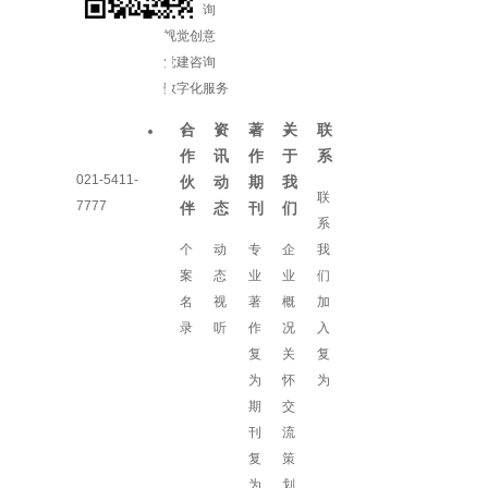
增长咨询
视觉创意
党建咨询
数字化服务
合
资
著
关
联
作
讯
作
于
系
021-5411-
伙
动
期
我
联
7777
伴
态
刊
们
系
个
动
专
企
我
案
态
业
业
们
名
视
著
概
加
录
听
作
况
入
复
关
复
为
怀
为
期
交
刊
流
复
策
为
划