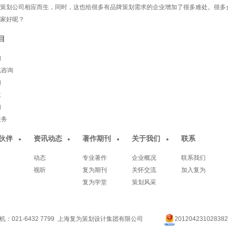
策划公司相应而生，同时，这也给很多有品牌策划需求的企业增加了很多难处。很多
家好呢？
目
询
化咨询
询
意
询
服务
伙伴
资讯动态
著作期刊
关于我们
联系
动态
专业著作
企业概况
联系我们
视听
复为期刊
关怀交流
加入复为
复为学堂
策划风采
机：021-6432 7799 上海复为策划设计集团有限公司
201204231028382