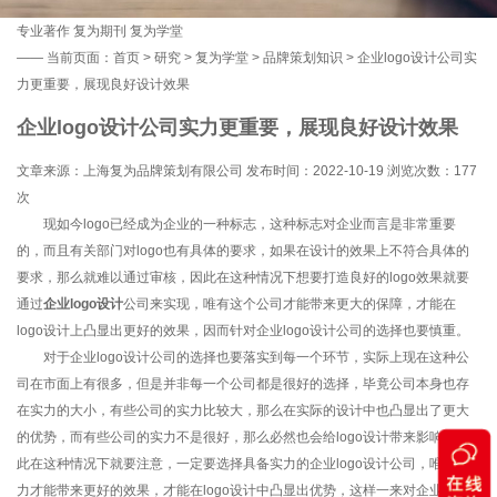
专业著作
复为期刊
复为学堂
——
当前页面：
首页
>
研究
>
复为学堂
>
品牌策划知识
> 企业logo设计公司实
力更重要，展现良好设计效果
企业logo设计公司实力更重要，展现良好设计效果
文章来源：上海复为品牌策划有限公司 发布时间：2022-10-19 浏览次数：
177
次
现如今logo已经成为企业的一种标志，这种标志对企业而言是非常重要
的，而且有关部门对logo也有具体的要求，如果在设计的效果上不符合具体的
要求，那么就难以通过审核，因此在这种情况下想要打造良好的logo效果就要
通过
企业logo设计
公司来实现，唯有这个公司才能带来更大的保障，才能在
logo设计上凸显出更好的效果，因而针对企业logo设计公司的选择也要慎重。
对于企业logo设计公司的选择也要落实到每一个环节，实际上现在这种公
司在市面上有很多，但是并非每一个公司都是很好的选择，毕竟公司本身也存
在实力的大小，有些公司的实力比较大，那么在实际的设计中也凸显出了更大
的优势，而有些公司的实力不是很好，那么必然也会给logo设计带来影响，因
此在这种情况下就要注意，一定要选择具备实力的企业logo设计公司，唯有实
力才能带来更好的效果，才能在logo设计中凸显出优势，这样一来对企业logo