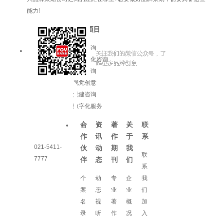
能力!
服务项目
品牌咨询
企业文化咨询
增长咨询
视觉创意
党建咨询
数字化服务
合
资
著
关
联
作
讯
作
于
系
021-5411-
伙
动
期
我
联
7777
伴
态
刊
们
系
个
动
专
企
我
案
态
业
业
们
名
视
著
概
加
录
听
作
况
入