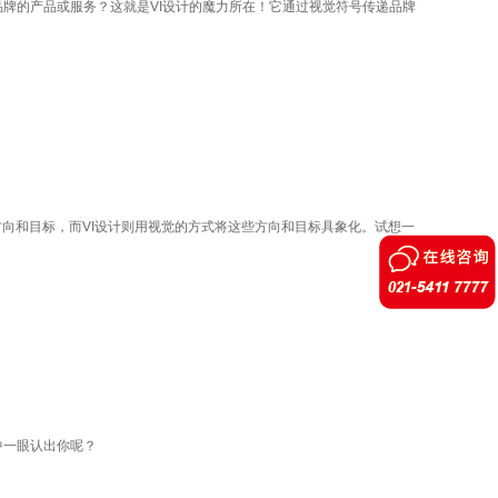
牌的产品或服务？这就是VI设计的魔力所在！它通过视觉符号传递品牌
方向和目标，而VI设计则用视觉的方式将这些方向和目标具象化。试想一
中一眼认出你呢？