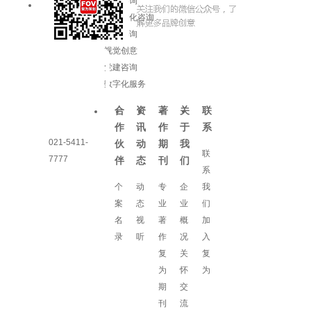
品牌咨询
企业文化咨询
增长咨询
视觉创意
党建咨询
数字化服务
合
资
著
关
联
作
讯
作
于
系
021-5411-
伙
动
期
我
联
7777
伴
态
刊
们
系
个
动
专
企
我
案
态
业
业
们
名
视
著
概
加
录
听
作
况
入
复
关
复
为
怀
为
期
交
刊
流