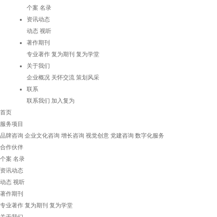
个案
名录
资讯动态
动态
视听
著作期刊
专业著作
复为期刊
复为学堂
关于我们
企业概况
关怀交流
策划风采
联系
联系我们
加入复为
首页
服务项目
品牌咨询
企业文化咨询
增长咨询
视觉创意
党建咨询
数字化服务
合作伙伴
个案
名录
资讯动态
动态
视听
著作期刊
专业著作
复为期刊
复为学堂