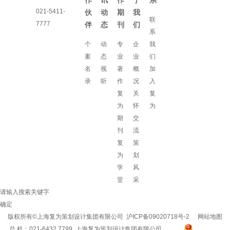
作
讯
作
于
系
021-5411-
伙
动
期
我
联
7777
伴
态
刊
们
系
个
动
专
企
我
案
态
业
业
们
名
视
著
概
加
录
听
作
况
入
复
关
复
为
怀
为
期
交
刊
流
复
策
为
划
学
风
堂
采
请输入搜索关键字
确定
版权所有©上海复为策划设计集团有限公司
沪ICP备09020718号-2
网站地图
总 机：021-6432 7799 上海复为策划设计集团有限公司